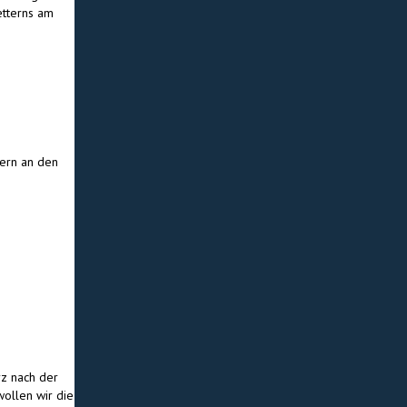
etterns am
tern an den
rz nach der
ollen wir die