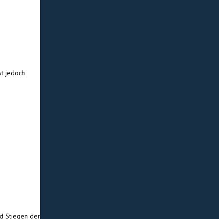
st jedoch
nd Stiegen der