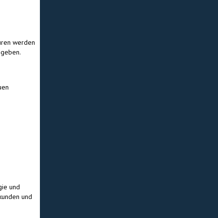
ouren werden
 geben.
uen
gie und
rkunden und