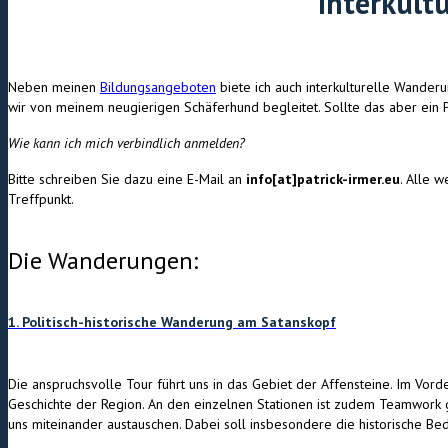
Interkult
Neben meinen
Bildungsangeboten
biete ich auch interkulturelle Wander
wir von meinem neugierigen Schäferhund begleitet. Sollte das aber ein P
Wie kann ich mich verbindlich anmelden?
Bitte schreiben Sie dazu eine E-Mail an
info[at]patrick-irmer.eu
. Alle 
Treffpunkt.
Die Wanderungen:
1. Politisch-historische Wanderung am Satanskopf
Die anspruchsvolle Tour führt uns in das Gebiet der Affensteine. Im Vo
Geschichte der Region. An den einzelnen Stationen ist zudem Teamwor
uns miteinander austauschen. Dabei soll insbesondere die historische B